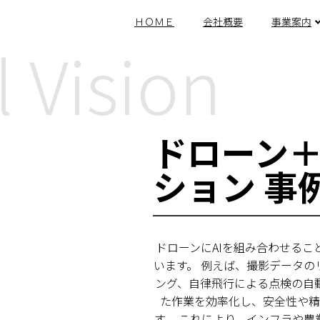
ＨＯＭＥ
会社概要
事業案内
ドローン＋
ション 事
ドローンにAIを組み合わせる
います。 例えば、撮影データ
ング、自律飛行による点検の自
た作業を効率化し、安全性や精
す。 これにより、インフラや