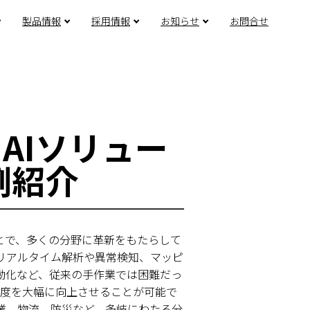
製品情報
採用情報
お知らせ
お問合せ
AIソリュー
例紹介
ことで、多くの分野に革新をもたらして
のリアルタイム解析や異常検知、マッピ
動化など、従来の手作業では困難だっ
度を大幅に向上させることが可能で
農業、物流、防災など、多岐にわたる分